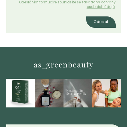
Odesláním formuláře souhlasíte se
zásadami ochrany
osobních údajů
.
Odeslat
as_greenbeauty