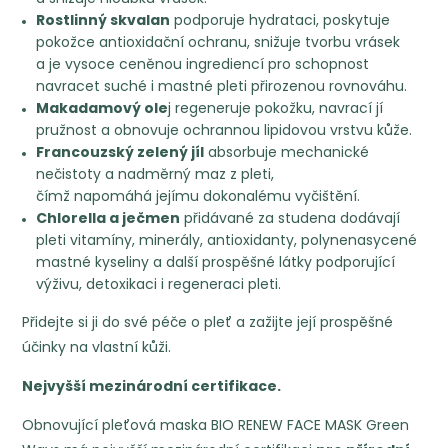
Rostlinný skvalan
podporuje hydrataci, poskytuje
pokožce antioxidační ochranu, snižuje tvorbu vrásek
a je vysoce ceněnou ingrediencí pro schopnost
navracet suché i mastné pleti přirozenou rovnováhu.
Makadamový ole
j regeneruje pokožku, navrací jí
pružnost a obnovuje ochrannou lipidovou vrstvu kůže.
Francouzský zelený jíl
absorbuje mechanické
nečistoty a nadměrný maz z pleti,
čímž napomáhá jejímu dokonalému vyčištění.
Chlorella a ječmen
přidávané za studena dodávají
pleti vitamíny, minerály, antioxidanty, polynenasycené
mastné kyseliny a další prospěšné látky podporující
výživu, detoxikaci i regeneraci pleti.
Přidejte si ji do své péče o pleť a zažijte její prospěšné
účinky na vlastní kůži.
Nejvyšší mezinárodní certifikace.
Obnovující pleťová maska BIO RENEW FACE MASK Green