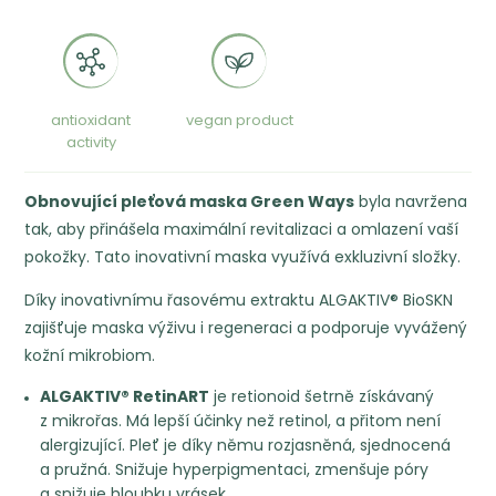
antioxidant
vegan product
activity
Obnovující pleťová maska Green Ways
byla navržena
tak, aby přinášela maximální revitalizaci a omlazení vaší
pokožky. Tato inovativní maska využívá exkluzivní složky.
Díky inovativnímu řasovému extraktu ALGAKTIV® BioSKN
zajišťuje maska výživu i regeneraci a podporuje vyvážený
kožní mikrobiom.
ALGAKTIV® RetinART
je retionoid šetrně získávaný
z mikrořas. Má lepší účinky než retinol, a přitom není
alergizující. Pleť je díky němu rozjasněná, sjednocená
a pružná. Snižuje hyperpigmentaci, zmenšuje póry
a snižuje hloubku vrásek.