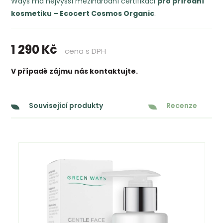
Ways má nejvyšší mezinárodní certifikaci
pro přírodní
kosmetiku – Ecocert Cosmos Organic
.
1 290
Kč
cena s DPH
V případě zájmu nás kontaktujte.
Související produkty
Recenze