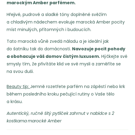
marockým Amber parfémem.
Hřejivé, pudrové a sladké tóny doplněné svěžím
a chladivým nádechem evokuje marocká Amber pocity
míst minulých, přítomných i budoucích.
Tato marocká vůně zvedá náladu a je ideální jak
do šatníku tak do domácnosti.
Navozuje pocit pohody
a obohacuje váš domov čistým luxusem.
Hýčkejte své
smysly tím, že přivítáte klid ve své mysli a zaměříte se
na svou duši.
Beauty tip:
Jemně rozetřete parfém na zápěstí nebo krk
během posledního kroku pečující rutiny o Vaše tělo
a krásu.
Autentický, ručně šitý pytlíček zahrnut v nabídce s 2
kostkama
marocké Amber